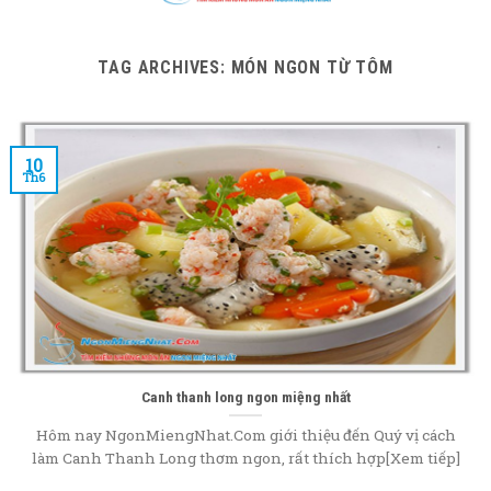
content
TAG ARCHIVES:
MÓN NGON TỪ TÔM
10
Th6
Canh thanh long ngon miệng nhất
Hôm nay NgonMiengNhat.Com giới thiệu đến Quý vị cách
làm Canh Thanh Long thơm ngon, rất thích hợp[Xem tiếp]