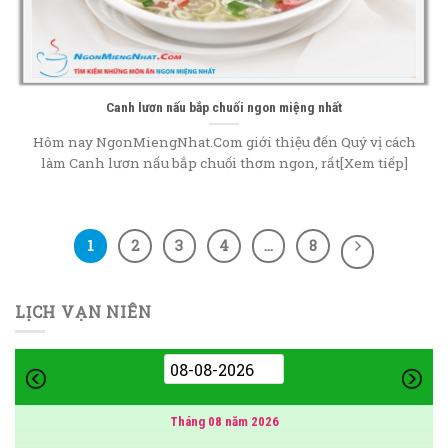
Canh lươn nấu bắp chuối ngon miệng nhất
Hôm nay NgonMiengNhat.Com giới thiệu đến Quý vị cách
làm Canh lươn nấu bắp chuối thơm ngon, rất[Xem tiếp]
1
2
3
4
…
8
LỊCH VẠN NIÊN
Tháng 08 năm 2026