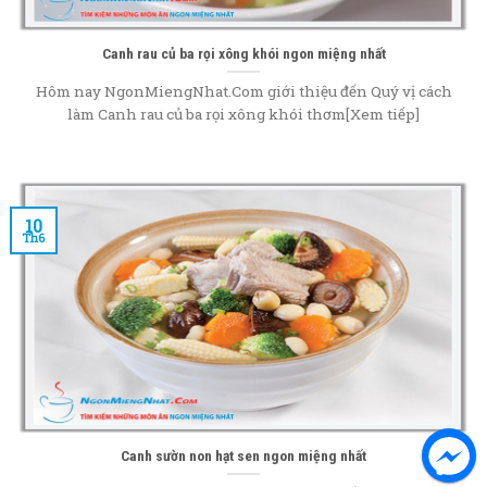
Canh rau củ ba rọi xông khói ngon miệng nhất
Hôm nay NgonMiengNhat.Com giới thiệu đến Quý vị cách
làm Canh rau củ ba rọi xông khói thơm[Xem tiếp]
10
Th6
Canh sườn non hạt sen ngon miệng nhất