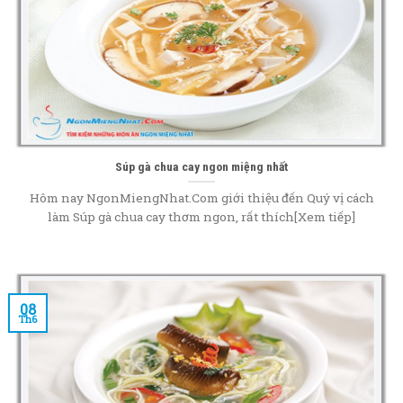
Súp gà chua cay ngon miệng nhất
Hôm nay NgonMiengNhat.Com giới thiệu đến Quý vị cách
làm Súp gà chua cay thơm ngon, rất thích[Xem tiếp]
08
Th6