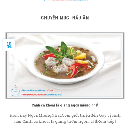
content
CHUYÊN MỤC:
NẤU ĂN
10
Th6
Canh cá khoai lá giang ngon miệng nhất
Hôm nay NgonMiengNhat.Com giới thiệu đến Quý vị cách
làm Canh cá khoai lá giang thơm ngon, rất[Xem tiếp]