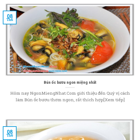
08
Th6
Bún ốc bươu ngon miệng nhất
Hôm nay NgonMiengNhat.Com giới thiệu đến Quý vị cách
làm Bún ốc bươu thơm ngon, rất thích hợp[Xem tiếp]
08
Th6