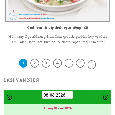
Canh lươn nấu bắp chuối ngon miệng nhất
Hôm nay NgonMiengNhat.Com giới thiệu đến Quý vị cách
làm Canh lươn nấu bắp chuối thơm ngon, rất[Xem tiếp]
1
2
3
4
…
9
LỊCH VẠN NIÊN
Tháng 08 năm 2026