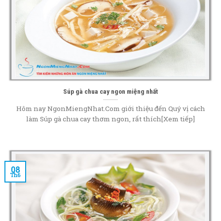
Súp gà chua cay ngon miệng nhất
Hôm nay NgonMiengNhat.Com giới thiệu đến Quý vị cách
làm Súp gà chua cay thơm ngon, rất thích[Xem tiếp]
08
Th6