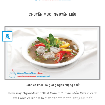
content
CHUYÊN MỤC:
NGUYÊN LIỆU
10
Th6
Canh cá khoai lá giang ngon miệng nhất
Hôm nay NgonMiengNhat.Com giới thiệu đến Quý vị cách
làm Canh cá khoai lá giang thơm ngon, rất[Xem tiếp]