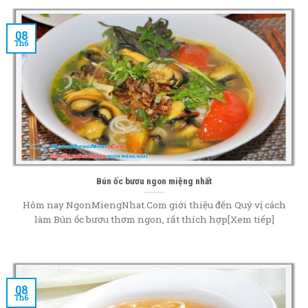
08
Th6
Bún ốc bươu ngon miệng nhất
Hôm nay NgonMiengNhat.Com giới thiệu đến Quý vị cách
làm Bún ốc bươu thơm ngon, rất thích hợp[Xem tiếp]
08
Th6