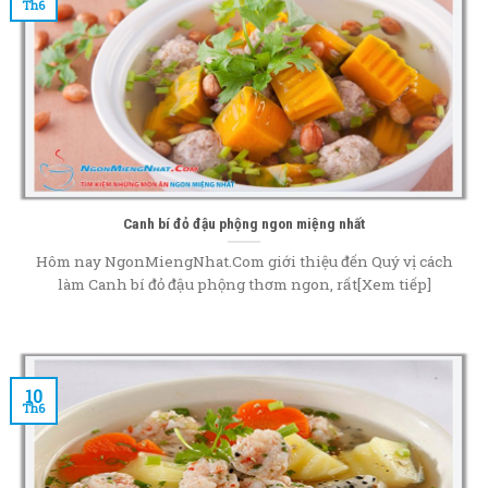
Th6
Canh bí đỏ đậu phộng ngon miệng nhất
Hôm nay NgonMiengNhat.Com giới thiệu đến Quý vị cách
làm Canh bí đỏ đậu phộng thơm ngon, rất[Xem tiếp]
10
Th6