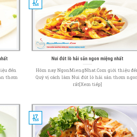
17
Th5
nhất
Nui đút lò hải sản ngon miệng nhất
iệu đến
Hôm nay NgonMiengNhat.Com giới thiệu đế
sản thơm
Quý vị cách làm Nui đút lò hải sản thơm ngo
rất[Xem tiếp]
17
Th5