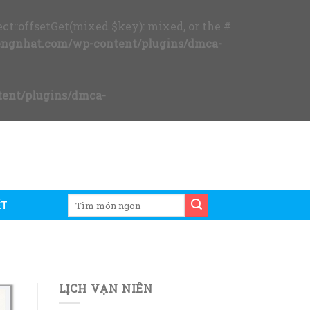
ct::offsetGet(mixed $key): mixed, or the #
ngnhat.com/wp-content/plugins/dmca-
ent/plugins/dmca-
ẾT
LỊCH VẠN NIÊN