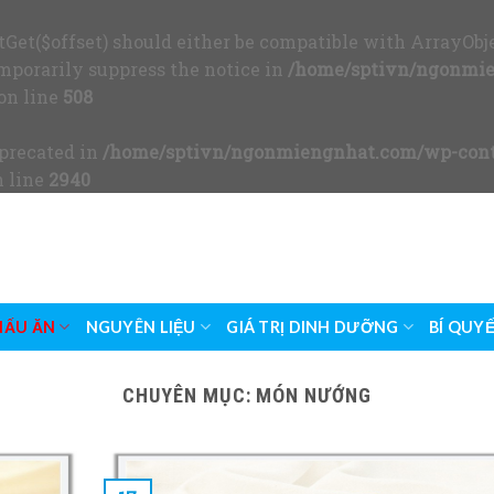
etGet($offset) should either be compatible with ArrayObje
mporarily suppress the notice in
/home/sptivn/ngonmie
on line
508
eprecated in
/home/sptivn/ngonmiengnhat.com/wp-cont
 line
2940
NẤU ĂN
NGUYÊN LIỆU
GIÁ TRỊ DINH DƯỠNG
BÍ QUY
CHUYÊN MỤC:
MÓN NƯỚNG