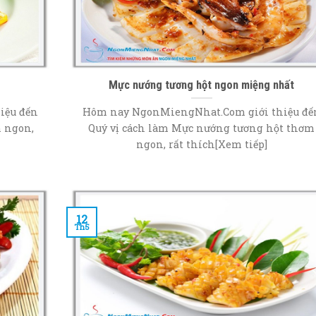
t
Mực nướng tương hột ngon miệng nhất
iệu đến
Hôm nay NgonMiengNhat.Com giới thiệu đế
m ngon,
Quý vị cách làm Mực nướng tương hột thơm
ngon, rất thích[Xem tiếp]
12
Th5