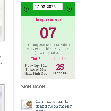
Tháng 08 năm 2026
07
Giờ hoàng đạo: Dần (3-5), Mão (5-
7), Tỵ (9-11), Thân (15-17), Tuất
(19-21), Hợi (21-23)
n
Thứ 6
Lịch âm
n,
25
Ngày Quý Sửu
Tháng Ất Mùi
Tháng 06
Năm Bính Ngọ
MÓN NGON
Canh cá khoai lá
giang ngon miệng
nhất