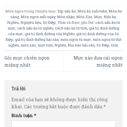
Món ngon trong chuyên mục:
Dịp nấu ăn
,
Món ăn cuối tuần
,
Món ăn
sáng
,
Món ngon mỗi ngày
,
Món nhậu
,
Món Xào
,
Mực
,
Nấu ăn
,
Nghêu
,
Nguyên liệu
,
Sò Điệp
,
Tôm
và được gắn thẻ:
cách nấu ăn từ
mực
,
cách nấu ăn từ nghêu
,
cách nấu ăn từ tôm
,
giá trị dinh dưỡng
của mực
,
giá trị dinh dưỡng của Nghêu
,
giá trị dinh dưỡng của Sò
Điệp
,
giá trị dinh dưỡng hải sản
,
món ngon từ mực
,
món ngon từ thịt
nghêu
,
món xào
,
mực tươi
,
Nghêu
,
Nui xào hải sản
,
Sò Điệp
,
tôm
.
Gỏi mực chiên ngon
Mực xào dưa cải ngon
miệng nhất
miệng nhất
Trả lời
Email của bạn sẽ không được hiển thị công
khai.
Các trường bắt buộc được đánh dấu
*
Bình luận
*