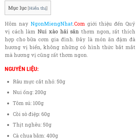
Mục lục
[
Hiển thị
]
Hôm nay
NgonMiengNhat
.Com
giới thiệu đến Quý
vị cách làm
Nui xào hải sản
thơm ngon, rất thích
hợp cho bữa cơm gia đình. Đây là món ăn đậm đà
hương vị biển, không những có hình thức bắt mắt
mà hương vị cũng rất thơm ngon.
NGUYÊN LIỆU:
Râu mực cắt nhỏ: 50g
Nui ống: 200g
Tôm sú: 100g
Cồi sò điệp: 60g
Thịt nghêu: 50g
Cà chua bằm: 400g