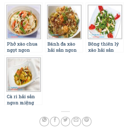
Phở xào chua
Bánh đa xào
Bông thiên lý
ngọt ngon
hải sản ngon
xào hải sản
miệng nhất
miệng nhất
ngon miệng
nhất
Cà ri hải sản
ngon miệng
nhất