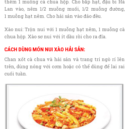
thêm 1 muỗng cà chua hộp. Cho bắp hạt, đậu bi Hà
Lan vào, nêm 1/2 muỗng muối, 1/2 muỗng đường,
1 muỗng hạt nêm. Cho hải sản vào đảo đều.
Xào nui: Trộn nui với 1 muỗng hạt nêm, 1 muỗng cà
chua hộp. Xào sơ nui với ít dầu rồi cho ra đĩa.
CÁCH DÙNG MÓN NUI XÀO HẢI SẢN:
Chan xốt cà chua và hải sản và trang trí ngò rí lên
trên, dùng nóng với cơm hoặc có thể dùng để lai rai
cuối tuần.