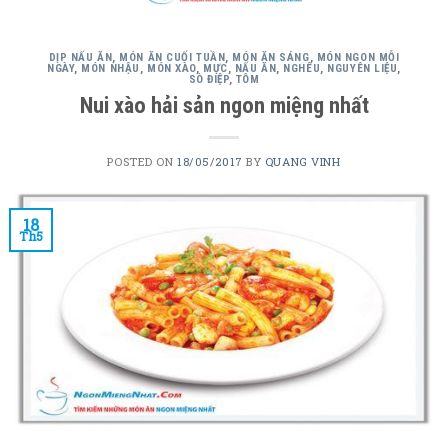
content
DỊP NẤU ĂN
,
MÓN ĂN CUỐI TUẦN
,
MÓN ĂN SÁNG
,
MÓN NGON MỖI
NGÀY
,
MÓN NHẬU
,
MÓN XÀO
,
MỰC
,
NẤU ĂN
,
NGHÊU
,
NGUYÊN LIỆU
,
SÒ ĐIỆP
,
TÔM
Nui xào hải sản ngon miệng nhất
POSTED ON
18/05/2017
BY
QUANG VINH
18
Th5