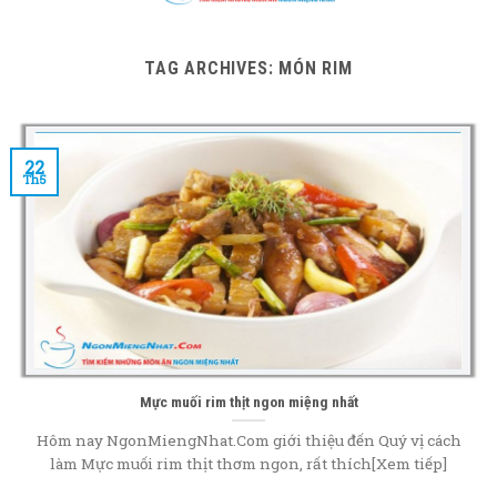
content
TAG ARCHIVES:
MÓN RIM
22
Th5
Mực muối rim thịt ngon miệng nhất
Hôm nay NgonMiengNhat.Com giới thiệu đến Quý vị cách
làm Mực muối rim thịt thơm ngon, rất thích[Xem tiếp]