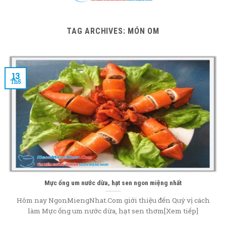
content
TAG ARCHIVES:
MÓN OM
13
Th5
Mực ống um nước dừa, hạt sen ngon miệng nhất
Hôm nay NgonMiengNhat.Com giới thiệu đến Quý vị cách
làm Mực ống um nước dừa, hạt sen thơm[Xem tiếp]