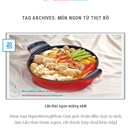
content
TAG ARCHIVES:
MÓN NGON TỪ THỊT BÒ
20
Th5
Lẩu thái ngon miệng nhất
Hôm nay NgonMiengNhat.Com giới thiệu đến Quý vị cách
làm Lẩu thái thơm ngon, rất thích hợp cho[Xem tiếp]