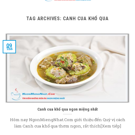
content
TAG ARCHIVES:
CANH CUA KHỔ QUA
09
Th6
Canh cua khổ qua ngon miệng nhất
Hôm nay NgonMiengNhat.Com giới thiệu đến Quý vị cách
làm Canh cua khổ qua thơm ngon, rất thích[Xem tiếp]