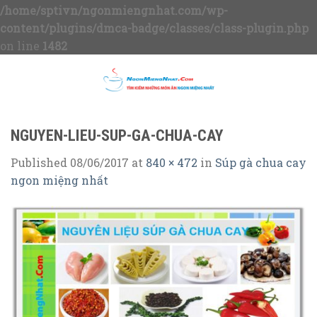
/home/sptivn/ngonmiengnhat.com/wp-
content/plugins/dmca-badge/classes/class-plugin.php
on line
1482
Skip
to
content
NGUYEN-LIEU-SUP-GA-CHUA-CAY
Published
08/06/2017
at
840 × 472
in
Súp gà chua cay
ngon miệng nhất