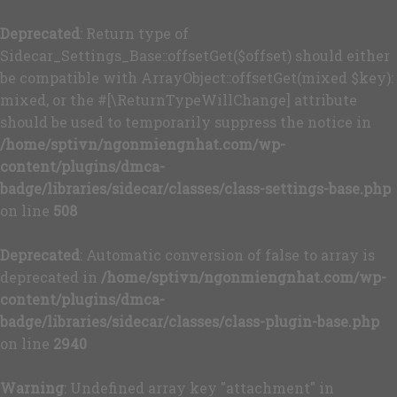
Deprecated
: Return type of
Sidecar_Settings_Base::offsetGet($offset) should either
be compatible with ArrayObject::offsetGet(mixed $key):
mixed, or the #[\ReturnTypeWillChange] attribute
should be used to temporarily suppress the notice in
/home/sptivn/ngonmiengnhat.com/wp-
content/plugins/dmca-
badge/libraries/sidecar/classes/class-settings-base.php
on line
508
Deprecated
: Automatic conversion of false to array is
deprecated in
/home/sptivn/ngonmiengnhat.com/wp-
content/plugins/dmca-
badge/libraries/sidecar/classes/class-plugin-base.php
on line
2940
Warning
: Undefined array key "attachment" in