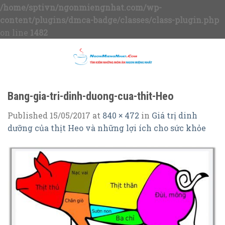
/home/sptivn/ngonmiengnhat.com/wp-
content/plugins/dmca-badge/classes/class-plugin.php
on line
1482
Skip
to
content
Bang-gia-tri-dinh-duong-cua-thit-Heo
Published
15/05/2017
at
840 × 472
in
Giá trị dinh
dưỡng của thịt Heo và những lợi ích cho sức khỏe