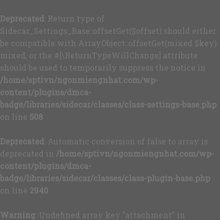
Deprecated
: Return type of
Sidecar_Settings_Base::offsetGet($offset) should either
be compatible with ArrayObject::offsetGet(mixed $key):
mixed, or the #[\ReturnTypeWillChange] attribute
should be used to temporarily suppress the notice in
/home/sptivn/ngonmiengnhat.com/wp-
content/plugins/dmca-
badge/libraries/sidecar/classes/class-settings-base.php
on line
508
Deprecated
: Automatic conversion of false to array is
deprecated in
/home/sptivn/ngonmiengnhat.com/wp-
content/plugins/dmca-
badge/libraries/sidecar/classes/class-plugin-base.php
on line
2940
Warning
: Undefined array key "attachment" in