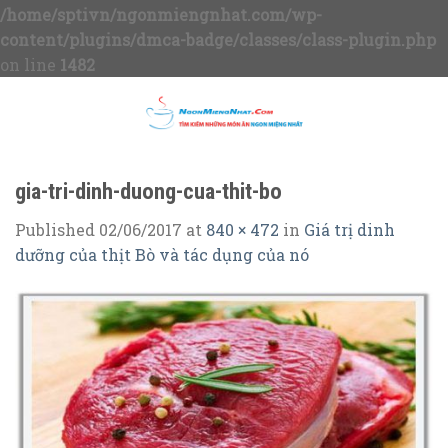
/home/sptivn/ngonmiengnhat.com/wp-
content/plugins/dmca-badge/classes/class-plugin.php
on line
1482
Skip
to
content
gia-tri-dinh-duong-cua-thit-bo
Published
02/06/2017
at
840 × 472
in
Giá trị dinh
dưỡng của thịt Bò và tác dụng của nó