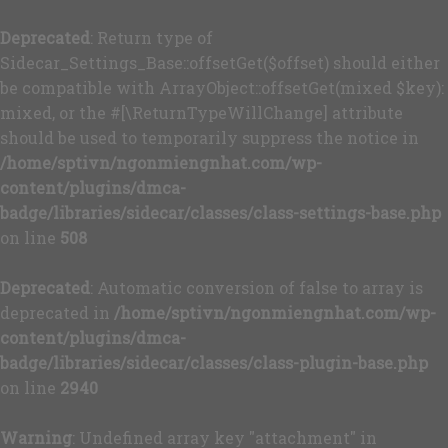
Deprecated
: Return type of
Sidecar_Settings_Base::offsetGet($offset) should either
be compatible with ArrayObject::offsetGet(mixed $key):
mixed, or the #[\ReturnTypeWillChange] attribute
should be used to temporarily suppress the notice in
/home/sptivn/ngonmiengnhat.com/wp-
content/plugins/dmca-
badge/libraries/sidecar/classes/class-settings-base.php
on line
508
Deprecated
: Automatic conversion of false to array is
deprecated in
/home/sptivn/ngonmiengnhat.com/wp-
content/plugins/dmca-
badge/libraries/sidecar/classes/class-plugin-base.php
on line
2940
Warning
: Undefined array key "attachment" in